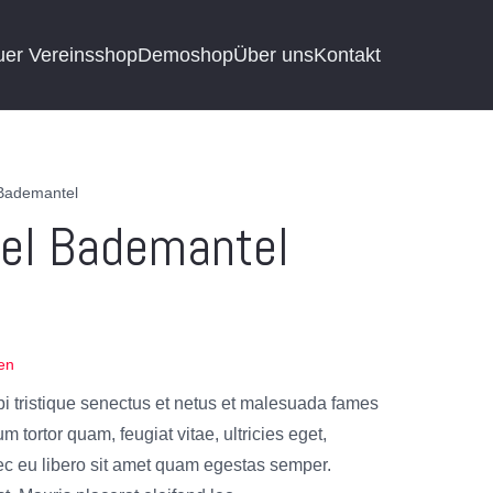
uer Vereinsshop
Demoshop
Über uns
Kontakt
 Bademantel
el Bademantel
€
en
i tristique senectus et netus et malesuada fames
m tortor quam, feugiat vitae, ultricies eget,
ec eu libero sit amet quam egestas semper.