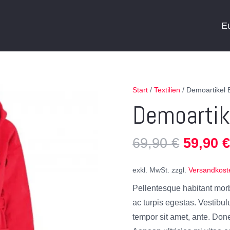
E
Start
/
Textilien
/ Demoartikel
Demoartik
69,90
€
59,90
exkl. MwSt.
zzgl.
Versandkost
Pellentesque habitant morb
ac turpis egestas. Vestibulu
tempor sit amet, ante. Don