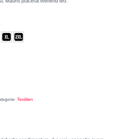
st. Mauris placerat eleifend leo.
tegorie:
Textilien