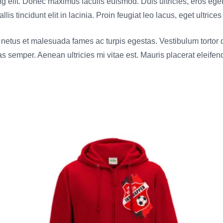
ng elit. Donec maximus iaculis euismod. Duis ultricies, eros ege
s tincidunt elit in lacinia. Proin feugiat leo lacus, eget ultrices
netus et malesuada fames ac turpis egestas. Vestibulum tortor qu
 semper. Aenean ultricies mi vitae est. Mauris placerat eleifend