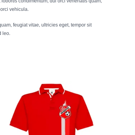
t lobortis condimentum, dui orci venenatis quam,
 orci vehicula.
am, feugiat vitae, ultricies eget, tempor sit
 leo.