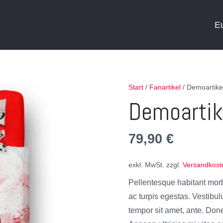
E
Start
/
Fanartikel
/ Demoartike
Demoartik
79,90
€
exkl. MwSt.
zzgl.
Versandkost
Pellentesque habitant morb
ac turpis egestas. Vestibulu
tempor sit amet, ante. Don