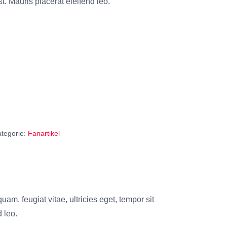
st. Mauris placerat eleifend leo.
tegorie:
Fanartikel
am, feugiat vitae, ultricies eget, tempor sit
 leo.