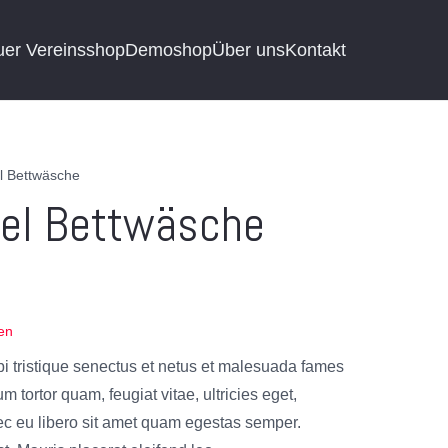
uer Vereinsshop
Demoshop
Über uns
Kontakt
l Bettwäsche
el Bettwäsche
en
i tristique senectus et netus et malesuada fames
m tortor quam, feugiat vitae, ultricies eget,
ec eu libero sit amet quam egestas semper.